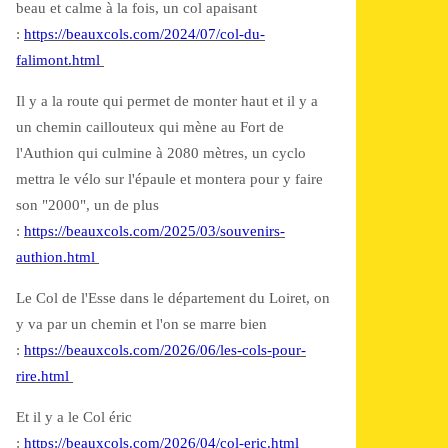
beau et calme à la fois, un col apaisant
:
https://beauxcols.com/2024/07/col-du-
falimont.html
Il y a la route qui permet de monter haut et il y a
un chemin caillouteux qui mène au Fort de
l'Authion qui culmine à 2080 mètres, un cyclo
mettra le vélo sur l'épaule et montera pour y faire
son "2000", un de plus
:
https://beauxcols.com/2025/03/souvenirs-
authion.html
Le Col de l'Esse dans le département du Loiret, on
y va par un chemin et l'on se marre bien
:
https://beauxcols.com/2026/06/les-cols-pour-
rire.html
Et il y a le Col éric
:
https://beauxcols.com/2026/04/col-eric.html