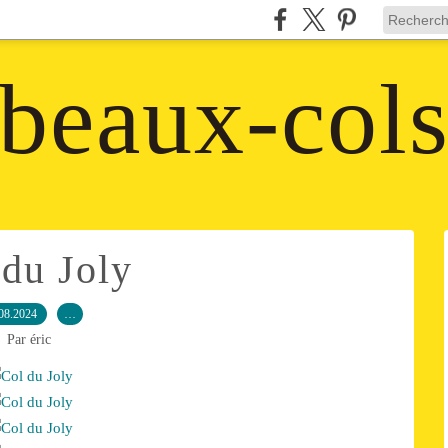
beaux-col
 du Joly
08.2024
…
Par éric