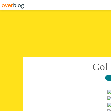
Col
31.