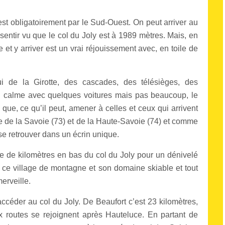
’est obligatoirement par le Sud-Ouest.
On peut arriver au
a sentir vu que le col du Joly est à 1989 mètres.
Mais, en
e et y arriver est un vrai réjouissement avec, en toile de
i de la Girotte, des cascades, des télésièges, des
eu calme avec quelques voitures mais pas beaucoup, le
que, ce qu’il peut, amener à celles et ceux qui arrivent
ère de la Savoie (73) et de la Haute-Savoie (74) et comme
 se retrouver dans un écrin unique.
e de kilomètres en bas du col du Joly pour un dénivelé
 ce village de montagne et son domaine skiable et tout
erveille.
accéder au col du Joly. De Beaufort c’est 23 kilomètres,
ux routes se rejoignent après Hauteluce.
En partant de