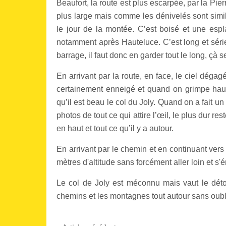
Beaufort, la route est plus escarpée, par la Pi
plus large mais comme les dénivelés sont simil
le jour de la montée. C’est boisé et une esp
notamment après Hauteluce.
C’est long et sér
barrage, il faut donc en garder tout le long, çà s
En arrivant par la route, en face, le ciel dégag
certainement enneigé et quand on grimpe haut,
qu’il est beau le col du Joly.
Quand on a fait un
photos de tout ce qui attire l’œil, le plus dur re
en haut et tout ce qu’il y a autour.
En arrivant par le chemin et en continuant ver
mètres d'altitude sans forcément aller loin et s'é
Le col de Joly est méconnu mais vaut le détour
chemins et les montagnes tout autour sans oubli