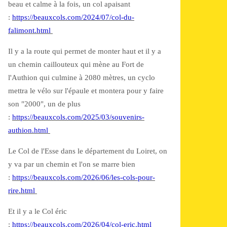
beau et calme à la fois, un col apaisant
:
https://beauxcols.com/2024/07/col-du-
falimont.html
Il y a la route qui permet de monter haut et il y a
un chemin caillouteux qui mène au Fort de
l'Authion qui culmine à 2080 mètres, un cyclo
mettra le vélo sur l'épaule et montera pour y faire
son "2000", un de plus
:
https://beauxcols.com/2025/03/souvenirs-
authion.html
Le Col de l'Esse dans le département du Loiret, on
y va par un chemin et l'on se marre bien
:
https://beauxcols.com/2026/06/les-cols-pour-
rire.html
Et il y a le Col éric
:
https://beauxcols.com/2026/04/col-eric.html