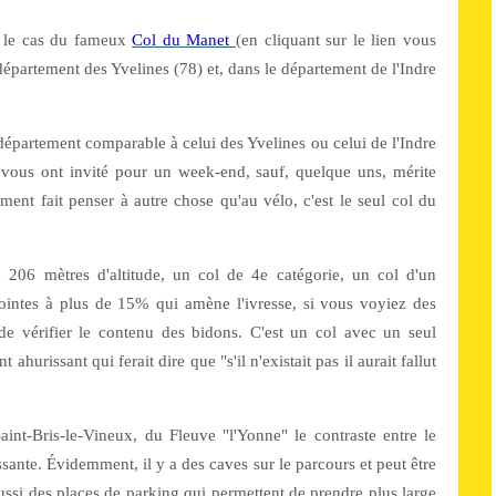
st le cas du fameux
Col du Manet
(en cliquant sur le lien vous
épartement des Yvelines (78) et, dans le département de l'Indre
n département comparable à celui des Yvelines ou celui de l'Indre
 vous ont invité pour un week-end, sauf, quelque uns, mérite
ment fait penser à autre chose qu'au vélo, c'est le seul col du
 206 mètres d'altitude, un col de 4e catégorie, un col d'un
intes à plus de 15% qui amène l'ivresse, si vous voyiez des
de vérifier le contenu des bidons. C'est un col avec un seul
 ahurissant qui ferait dire que "s'il n'existait pas il aurait fallut
Saint-Bris-le-Vineux, du Fleuve "l'Yonne" le contraste entre le
ssante. Évidemment, il y a des caves sur le parcours et peut être
ussi des places de parking qui permettent de prendre plus large