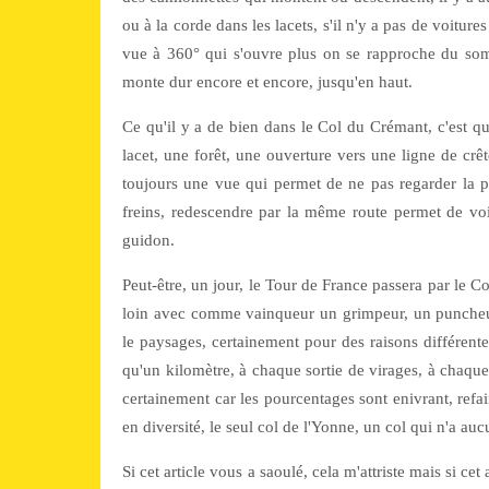
ou à la corde dans les lacets, s'il n'y a pas de voiture
vue à 360° qui s'ouvre plus on se rapproche du somme
monte dur encore et encore, jusqu'en haut.
Ce qu'il y a de bien dans le Col du Crémant, c'est qu
lacet, une forêt, une ouverture vers une ligne de crê
toujours une vue qui permet de ne pas regarder la pe
freins, redescendre par la même route permet de voi
guidon.
Peut-être, un jour, le Tour de France passera par le Co
loin avec comme vainqueur un grimpeur, un puncheur
le paysages, certainement pour des raisons différentes
qu'un kilomètre, à chaque sortie de virages, à chaque v
certainement car les pourcentages sont enivrant, refa
en diversité, le seul col de l'Yonne, un col qui n'a au
Si cet article vous a saoulé, cela m'attriste mais si cet