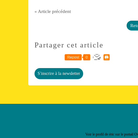
« Article précédent
Reto
Partager cet article
Repost
0
S'inscrire à la newsletter
Voir le profil de
éric
sur le portail O