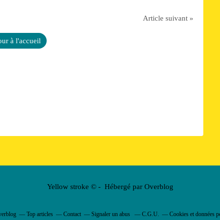
Article suivant »
ur à l'accueil
Yellow stroke © - Hébergé par
Overblog
verblog
Top articles
Contact
Signaler un abus
C.G.U.
Cookies et données p