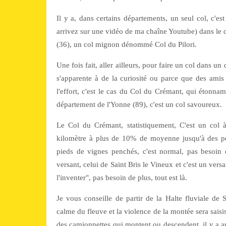
Il y a, dans certains départements, un seul col, c'e
arrivez sur une vidéo de ma chaîne Youtube) dans le d
(36), un col mignon dénommé Col du Pilori.
Une fois fait, aller ailleurs, pour faire un col dans u
s'apparente à de la curiosité ou parce que des amis
l'effort, c'est le cas du Col du Crémant, qui étonnam
département de l'Yonne (89), c'est un col savoureux.
Le Col du Crémant, statistiquement, C'est un col à
kilomètre à plus de 10% de moyenne jusqu'à des po
pieds de vignes penchés, c'est normal, pas besoin 
versant, celui de Saint Bris le Vineux et c'est un versant
l'inventer", pas besoin de plus, tout est là.
Je vous conseille de partir de la Halte fluviale de 
calme du fleuve et la violence de la montée sera saisi
des camionnettes qui montent ou descendent, il y a a