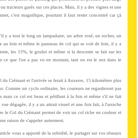
s ou tracteurs garés sur ces places. Mais, il y a des vignes et une
t, c'est magnifique, pourtant il faut rester concentré car çà
'il y a tout le long un lampadaire, un arbre rosé, un rocher, un
te au loin et même le panneau de col qui se voit de loin, il y a
nte, les 15%, le goulot et même si la descente se fait sur les
r ce que l'on a pas vu en montant, tant on est le nez dans le
l du Crémant et l'arrivée se ferait à Auxerre, 15 kilomètres plus
. Comme un cyclo ordinaire, les coureurs ne regarderont pas
 mais ce col est beau et pétillant à la fois et même s'il ne fait
ue dégagée, il y a un attrait visuel et une fois fait, à l'arrache
ire le Col du Crémant permet de voir un col riche en couleur et
cune raison de s'appeler autrement.
 article vous a apporté de la sobriété, le partager sur vos réseaux