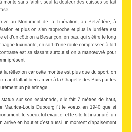
à monte sans faiblir, seul la douleur des cuisses se fait
tase.
arrive au Monument de la Libération, au Belvédère, à
ration et plus on s'en rapproche et plus la lumière est
se et d'un côté on a Besançon, en bas, qui s'étire le long
ampagne luxuriante, on sort d'une route compressée à fort
contraste est saisissant surtout si on a
manœuvré pour
 omniprésent.
à la réflexion car cette montée est plus que du sport, on
 car il fallait bien arriver à la Chapelle des Buis par les
surément un pèlerinage.
statue sur son esplanade, elle fait 7 mètres de haut,
e Maurice-Louis Dubourg fit le voeux en 1940 que si
 monument, le voeux fut exaucer et le site fut inauguré, un
n arrive en haut et c'est aussi un moment d'apaisement