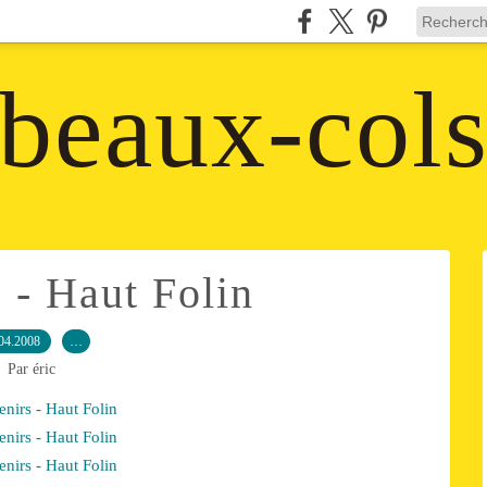
beaux-col
 - Haut Folin
04.2008
…
Par éric